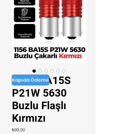
1156 BA15S
Kapıda Ödeme
P21W 5630
Buzlu Flaşlı
Kırmızı
Fiyat
₺99,00