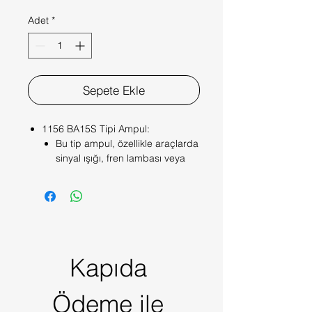
Adet
*
Sepete Ekle
1156 BA15S Tipi Ampul:
Bu tip ampul, özellikle araçlarda
sinyal ışığı, fren lambası veya
geri vites lambası gibi işlevlerde
kullanılır.
P21W Uyumu:
P21W, genellikle araçlarda
kullanılan bir ampul türüdür ve
1156 BA15S tipiyle uyumludur.
Kapıda 
Çoğu otomobil ve motosikletle
uyumludur.
5630 LED Teknolojisi:
Ödeme ile 
Yüksek verimli 5630 LED çipleri