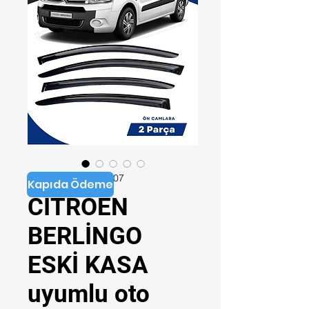
Stok kodu: YO106107
Kapıda Ödeme
CITROEN
BERLİNGO
ESKİ KASA
uyumlu oto