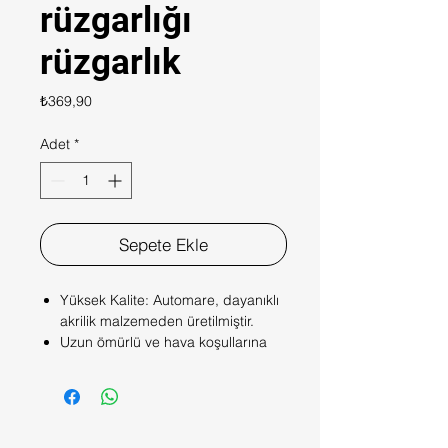
rüzgarlığı
rüzgarlık
Fiyat
₺369,90
Adet
*
Sepete Ekle
Yüksek Kalite: Automare, dayanıklı
akrilik malzemeden üretilmiştir.
Uzun ömürlü ve hava koşullarına
karşı dayanıklıdır.
Konfor: Rüzgarlıklar, camların açık
tutulmasını sağlayarak iç
mekandaki havanın tazelenmesini
sağlar.