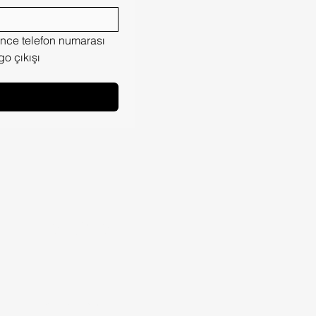
nce telefon numarası 
 çıkışı 
İletişime
İstanbul/ Ataşehir