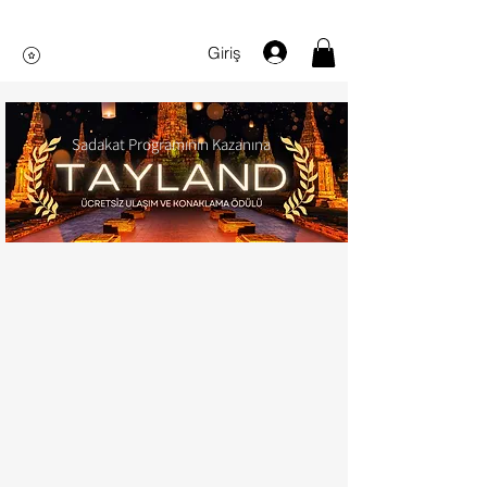
Giriş
Sadakat Programının Kazanına
Mağazamız bakım yüzünden geçici olarak kapalıdır.