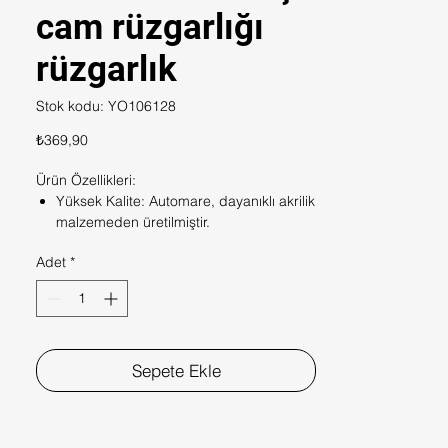
cam rüzgarlığı
rüzgarlık
Stok kodu: YO106128
Fiyat
₺369,90
Ürün Özellikleri:
Yüksek Kalite: Automare, dayanıklı akrilik
malzemeden üretilmiştir.
Uzun ömürlü ve hava koşullarına karşı
Adet
*
dayanıklıdır.
Konfor: Rüzgarlıklar, camların açık
tutulmasını sağlayarak iç mekandaki
havanın tazelenmesini sağlar.
Özellikle yağmurlu havalarda iç mekanın
ıslanmasını önler.
Sepete Ekle
Estetik Görünüm: Aerodinamik tasarımı
ile aracınıza şık bir görünüm kazandırır.
Farklı renk seçenekleri ile her araca