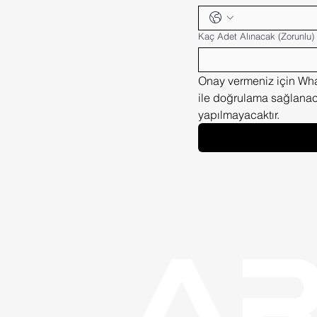
Kaç Adet Alınacak
(Zorunlu)
Onay vermeniz için What
ile doğrulama sağlanaca
yapılmayacaktır.